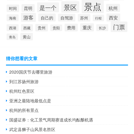
景点
景区
是一个
杭州
昆明
时间
游客
自己的
西安
自驾游
苏州
海南
行程
门票
重庆
费用
贵州
西湖
西藏
长沙
贵阳
黄山
青岛
猜你想看的文章
2020国庆节去哪里旅游
到江苏扬州旅游
杭州红色景区
亚洲之最陆地最低点是
杭州的所有景点
国盛证券：化工景气周期赛道成长均酝酿机遇
武定县狮子山风景名胜区