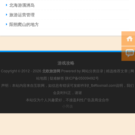
北海游涠洲岛
旅游运营管理
阳朔爬山的地方
游戏攻略
Copyright © 2012 - 2026
北欧旅游网
Powered by
网站分类目录
|
精选推荐文章
|
网
站地图
|
疑难解答
陕ICP备05009492号
声明：本站内容来自互联网，如信息有错误可发邮件到f_fb#foxmail.com说明，我们
会及时纠正，谢谢
本站仅为个人兴趣爱好，不接盈利性广告及商业合作
小男孩