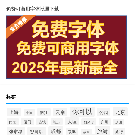
免费可商用字体批量下载
标签
你可以
北京
上海
云南
丽江
公园
中国
大理
南京
厦门
地方
广州
古镇
如果你
庐山
成都
旅游
张家界
您可以
攻略
旅行
故宫