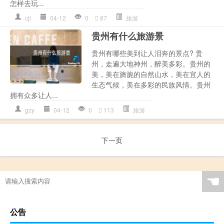
怎样去玩...
cjl
04-12
0
87
旅游
贵州有什么旅游景
贵州有哪些美到让人泪奔的景点? 贵
州，走遍大地神州，醉美多彩。贵州的
美，美在旖旎的自然山水，美在宜人的
生态气候，美在多彩的民族风情。贵州
拥有众多让人...
gzy
04-12
0
113
旅游
下一页
☚
公告