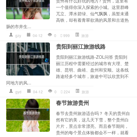
贵州有什么好玩的地方? 贵州，这里有
一个值得你深入探索的小城。这里群峰
兀立、潭水碧绿、仙气飘飘，虽暂未通
高铁，却有着青翠欲滴的风景和古道热
肠的市井生...
gzy
04-12
0
999
旅游
贵阳到丽江旅游线路
贵阳到丽江旅游线路-ZOL问答 贵阳到
丽江历程中需要经过的城市有大理、楚
雄、昆明、曲靖、盘州和安顺。这条线
路途经多个城市，旅途中可以欣赏到不
同地方的风...
gyd
04-12
0
224
旅游
春节旅游贵州
春节去贵州旅游适合吗？ 冬天的贵州自
然有它的美，这几天下雪，整个贵州白
片片，景点非常漂亮。而且春节期间，
贵州的每个景点体验都会不一样，就看