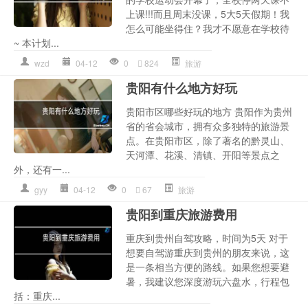
上课!!!而且周末没课，5大5天假期！我
怎么可能坐得住？我才不愿意在学校待
~ 本计划...
wzd
04-12
0
824
旅游
贵阳有什么地方好玩
贵阳市区哪些好玩的地方 贵阳作为贵州
省的省会城市，拥有众多独特的旅游景
点。在贵阳市区，除了著名的黔灵山、
天河潭、花溪、清镇、开阳等景点之
外，还有一...
gyy
04-12
0
67
旅游
贵阳到重庆旅游费用
重庆到贵州自驾攻略，时间为5天 对于
想要自驾游重庆到贵州的朋友来说，这
是一条相当方便的路线。如果您想要避
暑，我建议您深度游玩六盘水，行程包
括：重庆...