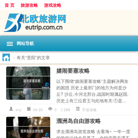
首 页
旅游攻略
游戏攻略
网站导航
>
有关“贵阳”的文章
嬉闹要塞攻略
以下围绕“嬉闹要塞攻略”主题解决网友
的困惑 历史上最邪门的地方为何是沙
丘? 沙丘,今河北邢台,战国时期属赵国,
历史上有三位君王与此地有关:①是...
xny
04-30
0
288
手游攻略
涠洲岛自由游攻略
求去涠洲岛游览攻略 去看海~ 一年一度
的学校运动会开幕了，全校停两天课不