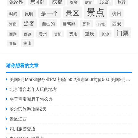
成都
旅游
张家界
您可以
攻略
旅行
故宫
景点
景区
是一个
杭州
昆明
时间
游客
自己的
西安
自驾游
苏州
海南
行程
门票
重庆
费用
贵州
西湖
西藏
长沙
贵阳
黄山
青岛
猜你想看的文章
美国9月Markit服务业PMI初值 50.2预期50.6前值50.5美国9月Markit制造业PMI初值 48.9预期48前值47.9
北京适合老年人玩的地方
冬天宝宝嘴唇干怎么办
哈尔滨旅游攻略2天
景区江西
四川旅游交通