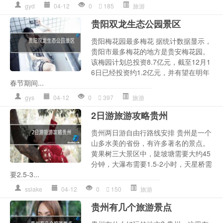
gyd
04-12
0
185
旅游
贵阳双龙生态公园景区
贵阳梅花园最多梅花 据统计数据显示，
贵阳市最多梅花的地方是贵安梅花园。
该梅园计划总投资8.7亿元，截至12月1
6日已经投资约1.2亿元，并有望在明年
春节期间...
gys
04-12
0
397
旅游
2日游旅游攻略贵州
贵州两日游自由行路线安排 贵州是一个
山多水美的省份，有许多著名的景点。
黄果树三大景区中，陡坡塘需要大约45
分钟，大瀑布需要1.5-2小时，天星桥需
要2.5-3...
sslake
04-12
0
150
旅游
贵州有几个旅游景点