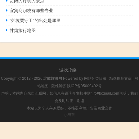
贵阳的好玩的景点
宜宾商职校有哪些专业
“郊境罢守卫”的出处是哪里
甘肃旅行地图
游戏攻略
Copyright © 2012 - 2026
北欧旅游网
Powered by
网站分类目录
|
精选推荐文章
|
网
站地图
|
疑难解答
陕ICP备05009492号
声明：本站内容来自互联网，如信息有错误可发邮件到f_fb#foxmail.com说明，我们
会及时纠正，谢谢
本站仅为个人兴趣爱好，不接盈利性广告及商业合作
小男孩