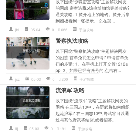
以下围绕“惊魂密室攻略”主题解决网友
的困惑 密室逃脱5惊魂博物馆完整攻略?
通关攻略: 1.掀开地上的地砖。掀开后拿
到圈板看到一张提示。 2.在架...
jhl
05-04
0
686
手游攻略
警察执法攻略
以下围绕“警察执法攻略”主题解决网友
的困惑 首单免罚怎么申请? 申请首单免
罚的步骤: 1、在手机上打开交管1212a
pp; 2、如果已经有账号的,点击右...
jcz
05-03
0
200
手游攻略
流浪军 攻略
以下围绕“流浪军 攻略”主题解决网友的
困惑 在三国志10中，在野武将如何组织
起流浪军? 在三国志10中,野武将可以通
过与其他野武将结盟,或者招募...
llj
05-03
0
191
手游攻略