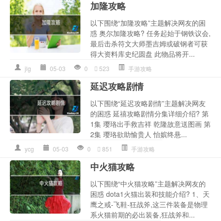
加隆攻略
以下围绕“加隆攻略”主题解决网友的困
惑 奥尔加隆攻略? 任务起始于钢铁议会,
最后击杀符文大师墨吉姆或破钢者可获
得大资料库史纪圆盘 此物品将开...
jlg
05-03
0
523
手游攻略
延迟攻略剧情
以下围绕“延迟攻略剧情”主题解决网友
的困惑 延禧攻略剧情分集详细介绍? 第
1集 璎珞出手救吉祥 乾隆故意送图画 第
2集 璎珞欲助愉贵人 怡嫔终悬...
ycg
05-03
0
851
手游攻略
中火猫攻略
以下围绕“中火猫攻略”主题解决网友的
困惑 dota1火猫出装和技能介绍? 1、天
鹰之戒-飞鞋-狂战斧,这三件装备是物理
系火猫前期的必出装备,狂战斧和...