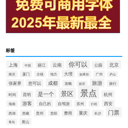
标签
你可以
北京
上海
云南
丽江
公园
中国
大理
南京
厦门
地方
广州
古镇
如果你
庐山
成都
旅游
张家界
您可以
攻略
旅行
故宫
景点
景区
是一个
杭州
昆明
时间
游客
自己的
西安
自驾游
苏州
海南
行程
门票
重庆
费用
贵州
西湖
西藏
长沙
贵阳
黄山
青岛