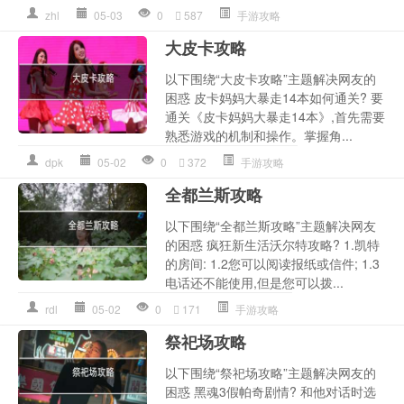
zhl
05-03
0
587
手游攻略
大皮卡攻略
以下围绕“大皮卡攻略”主题解决网友的
困惑 皮卡妈妈大暴走14本如何通关? 要
通关《皮卡妈妈大暴走14本》,首先需要
熟悉游戏的机制和操作。掌握角...
dpk
05-02
0
372
手游攻略
全都兰斯攻略
以下围绕“全都兰斯攻略”主题解决网友
的困惑 疯狂新生活沃尔特攻略? 1.凯特
的房间: 1.2您可以阅读报纸或信件; 1.3
电话还不能使用,但是您可以拨...
rdl
05-02
0
171
手游攻略
祭祀场攻略
以下围绕“祭祀场攻略”主题解决网友的
困惑 黑魂3假帕奇剧情? 和他对话时选