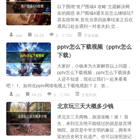
以下围绕“丧尸围城4 攻略”主题解决网
友的困惑 丧尸围城4通关后怎么继续玩?
其实很简单,首先当章回故事结束之后在
通风口处会遇到一对老夫妇,交...
ssw
04-25
0
733
手游攻略
pptv怎么下载视频（pptv怎么
下载）
大家好，小杨来为大家解答以上问题，
pptv怎么下载视频，pptv怎么下载很多
人还不知道，现在让我们一起来看看
吧！ 1、如何在pptv网络电视上下载电视剧？ 2、首...
pp
04-25
0
745
文章列表
北京玩三天大概多少钱
求北京三天两晚，旅游攻略！谢！ 首
先，来到北京绝不能错过的就是故宫博
物院。故宫是中华文明的象征，拥有丰
富的历史和文化遗产。你可以按照游记