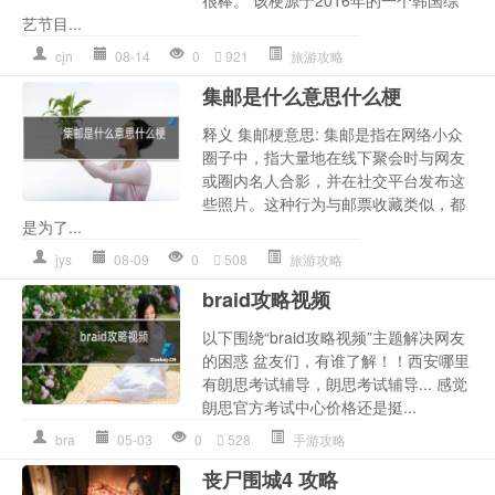
很棒。 该梗源于2016年的一个韩国综
艺节目...
cjn
08-14
0
921
旅游攻略
集邮是什么意思什么梗
释义 集邮梗意思: 集邮是指在网络小众
圈子中，指大量地在线下聚会时与网友
或圈内名人合影，并在社交平台发布这
些照片。这种行为与邮票收藏类似，都
是为了...
jys
08-09
0
508
旅游攻略
braid攻略视频
以下围绕“braid攻略视频”主题解决网友
的困惑 盆友们，有谁了解！！西安哪里
有朗思考试辅导，朗思考试辅导... 感觉
朗思官方考试中心价格还是挺...
bra
05-03
0
528
手游攻略
丧尸围城4 攻略