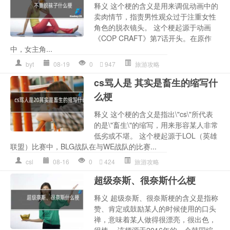
释义 这个梗的含义是用来调侃动画中的
卖肉情节，指责男性观众过于注重女性
角色的脱衣镜头。 这个梗起源于动画
《COP CRAFT》第7话开头。在原作
中，女主角...
byt
08-19
0
947
旅游攻略
cs骂人是 其实是畜生的缩写什
么梗
释义 这个梗的含义是指出\"cs\"所代表
的是\"畜生\"的缩写，用来形容某人非常
低劣或不堪。 这个梗起源于LOL（英雄
联盟）比赛中，BLG战队在与WE战队的比赛...
csl
08-16
0
424
旅游攻略
超级奈斯、很奈斯什么梗
释义 超级奈斯、很奈斯梗的含义是指称
赞、肯定或鼓励某人的时候使用的口头
禅，意味着某人做得很漂亮，很出色，