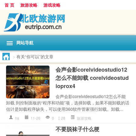
首 页
旅游攻略
游戏攻略
网站导航
>
有关“你可以”的文章
会声会影corelvideostudio12
怎么不能卸载 corelvideostud
ioprox4
会声会影corelvideostudio12怎么不能
卸载 到控制面板的“程序和功能”项，选择卸载，如果不能卸载的话
估计是卸载程序缺失，可以使用360软件管家强行卸载。卸载...
hs
11-26
0
28
旅游攻略
不要脱袜子什么梗