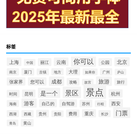
标签
你可以
北京
上海
云南
丽江
公园
中国
大理
南京
厦门
地方
广州
古镇
如果你
庐山
成都
旅游
张家界
您可以
攻略
旅行
故宫
景点
景区
是一个
杭州
昆明
时间
游客
自己的
西安
自驾游
苏州
海南
行程
门票
重庆
费用
贵州
西湖
西藏
长沙
贵阳
黄山
青岛