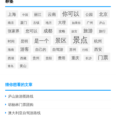
标签
你可以
北京
上海
云南
丽江
公园
中国
大理
南京
厦门
地方
广州
古镇
如果你
庐山
成都
旅游
张家界
您可以
攻略
旅行
故宫
景点
景区
是一个
杭州
昆明
时间
游客
自己的
西安
自驾游
苏州
海南
行程
门票
重庆
费用
贵州
西湖
西藏
长沙
贵阳
黄山
青岛
猜你想看的文章
庐山旅游图路线
胡杨林门票团购
澳大利亚自驾游路线