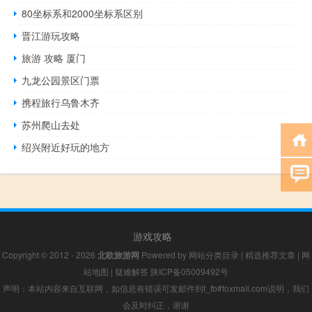
80坐标系和2000坐标系区别
晋江游玩攻略
旅游 攻略 厦门
九龙公园景区门票
携程旅行乌鲁木齐
苏州爬山去处
绍兴附近好玩的地方
游戏攻略
Copyright © 2012 - 2026
北欧旅游网
Powered by
网站分类目录
|
精选推荐文章
|
网
站地图
|
疑难解答
陕ICP备05009492号
声明：本站内容来自互联网，如信息有错误可发邮件到f_fb#foxmail.com说明，我们
会及时纠正，谢谢