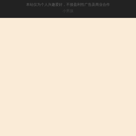
本站仅为个人兴趣爱好，不接盈利性广告及商业合作
小男孩