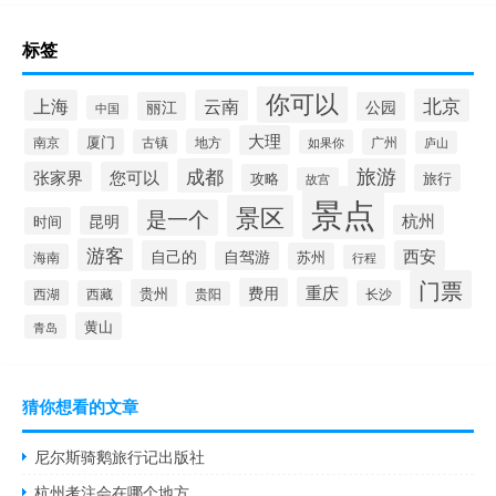
标签
你可以
北京
上海
云南
丽江
公园
中国
大理
南京
厦门
地方
广州
古镇
如果你
庐山
成都
旅游
张家界
您可以
攻略
旅行
故宫
景点
景区
是一个
杭州
昆明
时间
游客
自己的
西安
自驾游
苏州
海南
行程
门票
重庆
费用
贵州
西湖
西藏
长沙
贵阳
黄山
青岛
猜你想看的文章
尼尔斯骑鹅旅行记出版社
杭州考注会在哪个地方