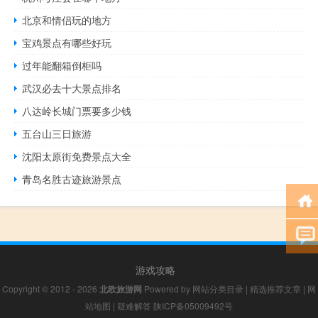
北京和情侣玩的地方
宝鸡景点有哪些好玩
过年能翻箱倒柜吗
武汉必去十大景点排名
八达岭长城门票要多少钱
五台山三日旅游
沈阳太原街免费景点大全
青岛名胜古迹旅游景点
游戏攻略
Copyright © 2012 - 2026
北欧旅游网
Powered by
网站分类目录
|
精选推荐文章
|
网
站地图
|
疑难解答
陕ICP备05009492号