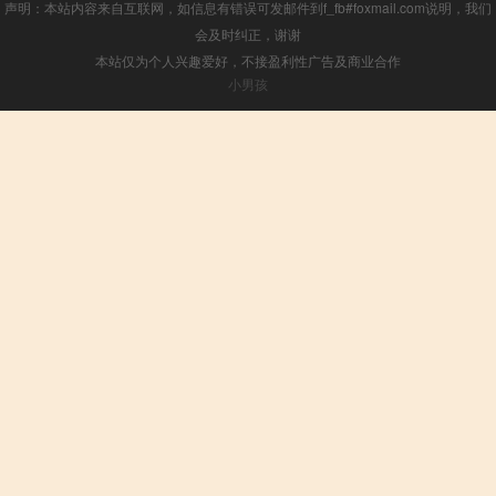
声明：本站内容来自互联网，如信息有错误可发邮件到f_fb#foxmail.com说明，我们
会及时纠正，谢谢
本站仅为个人兴趣爱好，不接盈利性广告及商业合作
小男孩