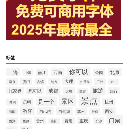
标签
你可以
北京
上海
云南
丽江
公园
中国
大理
南京
厦门
地方
广州
古镇
如果你
庐山
成都
旅游
张家界
您可以
攻略
旅行
故宫
景点
景区
是一个
杭州
昆明
时间
游客
自己的
西安
自驾游
苏州
海南
行程
门票
重庆
费用
贵州
西湖
西藏
长沙
贵阳