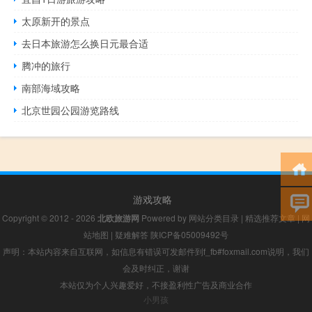
太原新开的景点
去日本旅游怎么换日元最合适
腾冲的旅行
南部海域攻略
北京世园公园游览路线
游戏攻略
Copyright © 2012 - 2026
北欧旅游网
Powered by
网站分类目录
|
精选推荐文章
|
网
站地图
|
疑难解答
陕ICP备05009492号
声明：本站内容来自互联网，如信息有错误可发邮件到f_fb#foxmail.com说明，我们
会及时纠正，谢谢
本站仅为个人兴趣爱好，不接盈利性广告及商业合作
小男孩