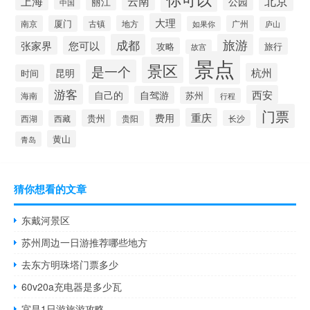
北京
上海
云南
丽江
公园
中国
大理
南京
厦门
地方
广州
古镇
如果你
庐山
成都
旅游
张家界
您可以
攻略
旅行
故宫
景点
景区
是一个
杭州
昆明
时间
游客
自己的
西安
自驾游
苏州
海南
行程
门票
重庆
费用
贵州
西湖
西藏
长沙
贵阳
黄山
青岛
猜你想看的文章
东戴河景区
苏州周边一日游推荐哪些地方
去东方明珠塔门票多少
60v20a充电器是多少瓦
宜昌1日游旅游攻略