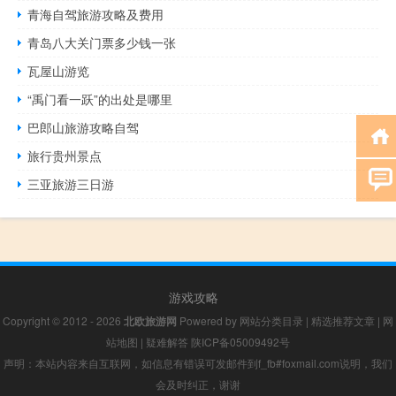
青海自驾旅游攻略及费用
青岛八大关门票多少钱一张
瓦屋山游览
“禹门看一跃”的出处是哪里
巴郎山旅游攻略自驾
旅行贵州景点
三亚旅游三日游
游戏攻略
Copyright © 2012 - 2026
北欧旅游网
Powered by
网站分类目录
|
精选推荐文章
|
网
站地图
|
疑难解答
陕ICP备05009492号
声明：本站内容来自互联网，如信息有错误可发邮件到f_fb#foxmail.com说明，我们
会及时纠正，谢谢