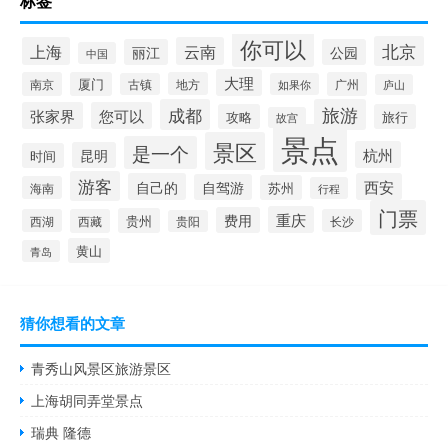
标签
你可以
北京
上海
云南
丽江
公园
中国
大理
南京
厦门
地方
广州
古镇
如果你
庐山
成都
旅游
张家界
您可以
攻略
旅行
故宫
景点
景区
是一个
杭州
昆明
时间
游客
自己的
西安
自驾游
苏州
海南
行程
门票
重庆
费用
贵州
西湖
西藏
长沙
贵阳
黄山
青岛
猜你想看的文章
青秀山风景区旅游景区
上海胡同弄堂景点
瑞典 隆德