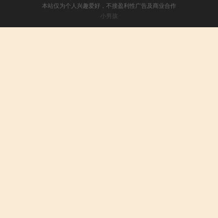
本站仅为个人兴趣爱好，不接盈利性广告及商业合作
小男孩