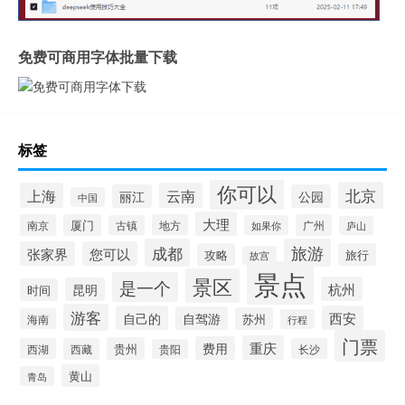
免费可商用字体批量下载
标签
你可以
北京
上海
云南
丽江
公园
中国
大理
南京
厦门
地方
广州
古镇
如果你
庐山
成都
旅游
张家界
您可以
攻略
旅行
故宫
景点
景区
是一个
杭州
昆明
时间
游客
自己的
西安
自驾游
苏州
海南
行程
门票
重庆
费用
贵州
西湖
西藏
长沙
贵阳
黄山
青岛