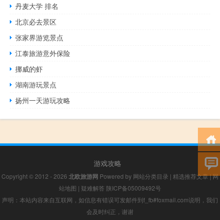
丹麦大学 排名
北京必去景区
张家界游览景点
江泰旅游意外保险
挪威的虾
湖南游玩景点
扬州一天游玩攻略
游戏攻略
Copyright © 2012 - 2026
北欧旅游网
Powered by
网站分类目录
|
精选推荐文章
|
网
站地图
|
疑难解答
陕ICP备05009492号
声明：本站内容来自互联网，如信息有错误可发邮件到f_fb#foxmail.com说明，我们
会及时纠正，谢谢