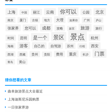
你可以
北京
上海
云南
丽江
公园
中国
大理
南京
厦门
地方
广州
古镇
如果你
庐山
成都
旅游
张家界
您可以
攻略
旅行
故宫
景点
景区
是一个
杭州
昆明
时间
游客
自己的
西安
自驾游
苏州
海南
行程
门票
重庆
费用
贵州
西湖
西藏
长沙
贵阳
黄山
青岛
猜你想看的文章
曲阜旅游景点大全最近
上海迪斯尼乐园购票
一日张家界游