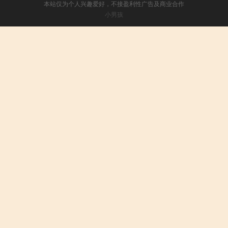
本站仅为个人兴趣爱好，不接盈利性广告及商业合作
小男孩