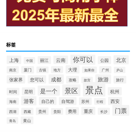
标签
你可以
北京
上海
云南
丽江
公园
中国
大理
南京
厦门
地方
广州
古镇
如果你
庐山
成都
旅游
张家界
您可以
攻略
旅行
故宫
景点
景区
是一个
杭州
昆明
时间
游客
自己的
西安
自驾游
苏州
海南
行程
门票
重庆
费用
贵州
西湖
西藏
长沙
贵阳
黄山
青岛