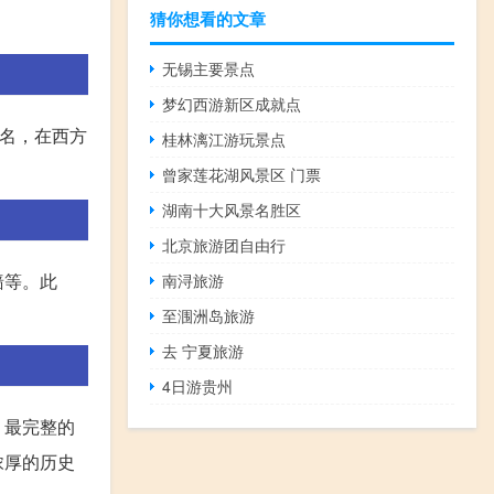
猜你想看的文章
无锡主要景点
梦幻西游新区成就点
文译名，在西方
桂林漓江游玩景点
曾家莲花湖风景区 门票
湖南十大风景名胜区
北京旅游团自由行
墙等。此
南浔旅游
至涠洲岛旅游
去 宁夏旅游
4日游贵州
、最完整的
浓厚的历史