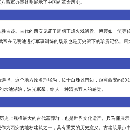
庄八路軍办事处则展示了中国的革命历史。
名胜古迹。古代的西安见证了周幽王烽火戏诸侯、博褒姒一笑等
武帝在昆明池进行军事训练的场景也是历史留下的珍贵记忆。唐
选择。这个地方原名荆峪沟，位于白鹿塬南边，距离西安约30
右的水池湖泊，波光粼粼，给人一种清凉宜人的感觉。
国历史上规模最大的古代墓葬群，也是世界文化遗产。兵马俑展示
楼作为西安的地标建筑之一，具有重要的历史意义。古建筑景点