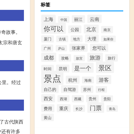
标签
上海
云南
丽江
中国
你可以
北京
公园
南京
传奇故事。
大理
厦门
地方
古镇
如果你
太宗和唐玄
张家界
您可以
广州
庐山
成都
旅游
攻略
旅行
故宫
景区
是一个
昆明
时间
景点
游客
杭州
海南
公里。经过
自己的
自驾游
苏州
行程
西安
贵州
西湖
西藏
贵阳
门票
重庆
费用
长沙
青岛
黄山
了古代陕西
中还有许多