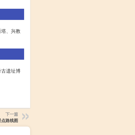
雁塔、兴教
考古遗址博
下一篇
景点路线图