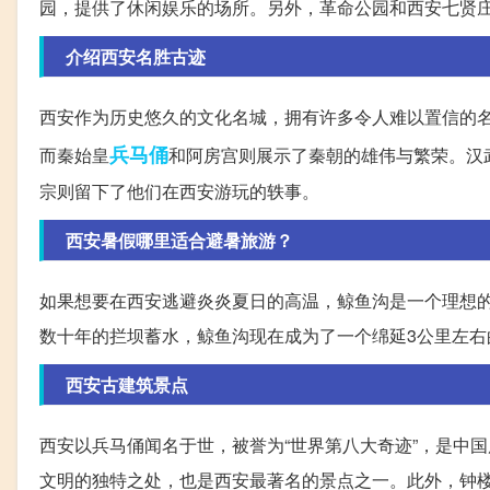
园，提供了休闲娱乐的场所。另外，革命公园和西安七贤
介绍西安名胜古迹
西安作为历史悠久的文化名城，拥有许多令人难以置信的
兵马俑
而秦始皇
和阿房宫则展示了秦朝的雄伟与繁荣。汉
宗则留下了他们在西安游玩的轶事。
西安暑假哪里适合避暑旅游？
如果想要在西安逃避炎炎夏日的高温，鲸鱼沟是一个理想的
数十年的拦坝蓄水，鲸鱼沟现在成为了一个绵延3公里左
西安古建筑景点
西安以兵马俑闻名于世，被誉为“世界第八大奇迹”，是中
文明的独特之处，也是西安最著名的景点之一。此外，钟