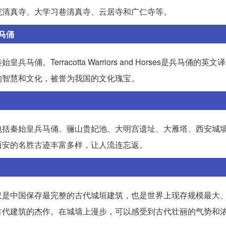
院清真寺、大学习巷清真寺、云居寺和广仁寺等。
马俑
Terracotta Warriors and Horses是兵马俑的英
的智慧和文化，被誉为我国的文化瑰宝。
包括秦始皇兵马俑、骊山贵妃池、大明宫遗址、大雁塔、西安城
西安的名胜古迹丰富多样，让人流连忘返。
仅是中国保存最完整的古代城垣建筑，也是世界上现存规模最大
古代建筑的杰作。在城墙上漫步，可以感受到古代壮丽的气势和