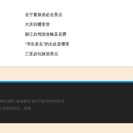
去宁夏旅游必去景点
大庆归哪里管
丽江自驾游攻略及花费
“书生老去”的出处是哪里
三亚必玩旅游景点
网站地图
|
疑难解答
陕ICP备05009492号
，我们会及时纠正，谢谢