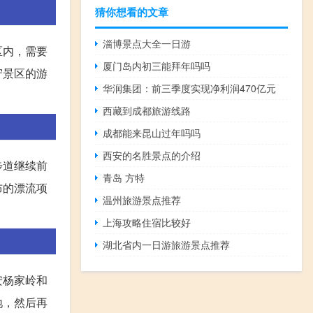
猜你想看的文章
淄博景点大全一日游
区内，需要
厦门岛内初三能拜年吗吗
守景区的游
华润集团：前三季度实现净利润470亿元
西藏到成都旅游线路
成都能来昆山过年吗吗
西安的名胜景点的介绍
步道继续前
青岛 方特
布的漂流项
温州旅游景点推荐
上海攻略住宿比较好
湖北省内一日游旅游景点推荐
安杨家岭和
地，然后再