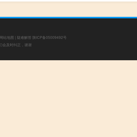
网站地图
|
疑难解答
陕ICP备05009492号
，我们会及时纠正，谢谢