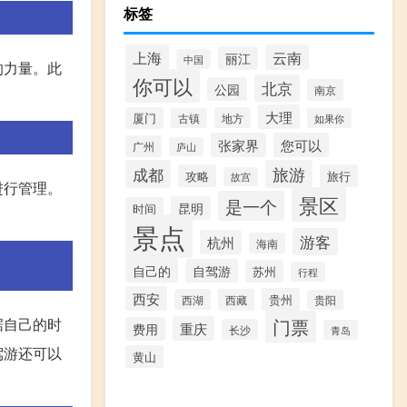
标签
上海
云南
丽江
中国
的力量。此
你可以
北京
公园
南京
。
大理
厦门
地方
古镇
如果你
张家界
您可以
广州
庐山
成都
旅游
攻略
旅行
故宫
进行管理。
景区
是一个
昆明
时间
景点
游客
杭州
海南
自己的
自驾游
苏州
行程
西安
贵州
西湖
西藏
贵阳
据自己的时
门票
重庆
费用
长沙
青岛
驾游还可以
黄山