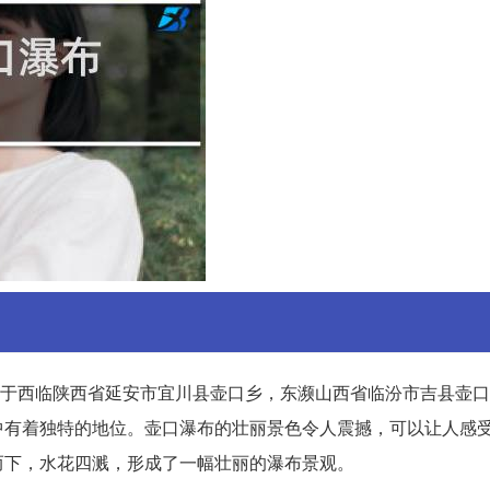
位于西临陕西省延安市宜川县壶口乡，东濒山西省临汾市吉县壶
中有着独特的地位。壶口瀑布的壮丽景色令人震撼，可以让人感
而下，水花四溅，形成了一幅壮丽的瀑布景观。