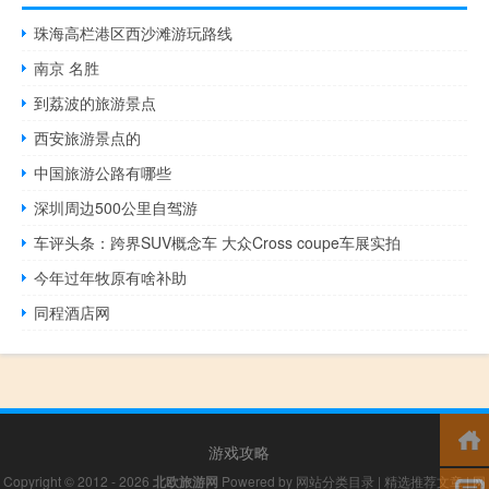
珠海高栏港区西沙滩游玩路线
南京 名胜
到荔波的旅游景点
西安旅游景点的
中国旅游公路有哪些
深圳周边500公里自驾游
车评头条：跨界SUV概念车 大众Cross coupe车展实拍
今年过年牧原有啥补助
同程酒店网
游戏攻略
Copyright © 2012 - 2026
北欧旅游网
Powered by
网站分类目录
|
精选推荐文章
|
网