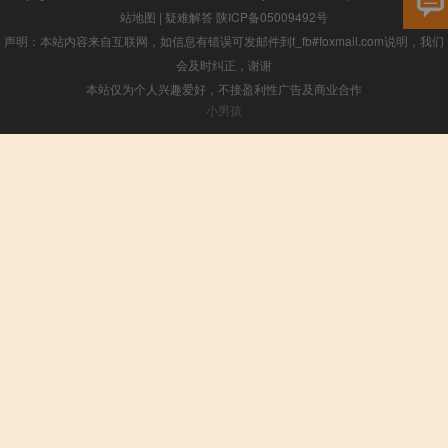
站地图
|
疑难解答
陕ICP备05009492号
声明：本站内容来自互联网，如信息有错误可发邮件到f_fb#foxmail.com说明，我们
会及时纠正，谢谢
本站仅为个人兴趣爱好，不接盈利性广告及商业合作
小男孩