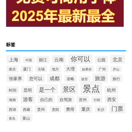
标签
你可以
北京
上海
云南
丽江
公园
中国
大理
南京
厦门
地方
广州
古镇
如果你
庐山
成都
旅游
张家界
您可以
攻略
旅行
故宫
景点
景区
是一个
杭州
昆明
时间
游客
自己的
西安
自驾游
苏州
海南
行程
门票
重庆
费用
贵州
西湖
西藏
长沙
贵阳
黄山
青岛