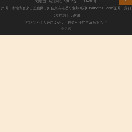
站地图
|
疑难解答
陕ICP备05009492号
声明：本站内容来自互联网，如信息有错误可发邮件到f_fb#foxmail.com说明，我们
会及时纠正，谢谢
本站仅为个人兴趣爱好，不接盈利性广告及商业合作
小男孩