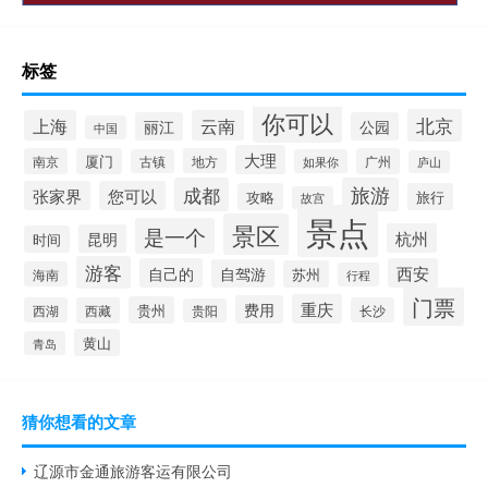
标签
你可以
北京
上海
云南
丽江
公园
中国
大理
南京
厦门
地方
广州
古镇
如果你
庐山
成都
旅游
张家界
您可以
攻略
旅行
故宫
景点
景区
是一个
杭州
昆明
时间
游客
自己的
西安
自驾游
苏州
海南
行程
门票
重庆
费用
贵州
西湖
西藏
长沙
贵阳
黄山
青岛
猜你想看的文章
辽源市金通旅游客运有限公司