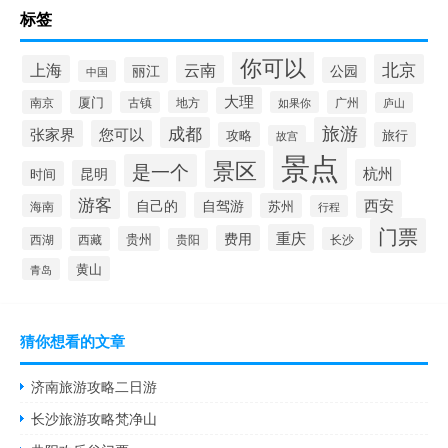
标签
你可以
北京
上海
云南
丽江
公园
中国
大理
南京
厦门
地方
广州
古镇
如果你
庐山
成都
旅游
张家界
您可以
攻略
旅行
故宫
景点
景区
是一个
杭州
昆明
时间
游客
自己的
西安
自驾游
苏州
海南
行程
门票
重庆
费用
贵州
西湖
西藏
长沙
贵阳
黄山
青岛
猜你想看的文章
济南旅游攻略二日游
长沙旅游攻略梵净山