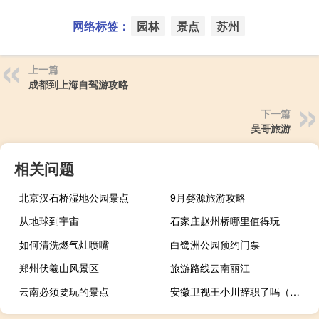
网络标签：
园林
景点
苏州
上一篇
成都到上海自驾游攻略
下一篇
吴哥旅游
相关问题
北京汉石桥湿地公园景点
9月婺源旅游攻略
从地球到宇宙
石家庄赵州桥哪里值得玩
如何清洗燃气灶喷嘴
白鹭洲公园预约门票
郑州伏羲山风景区
旅游路线云南丽江
云南必须要玩的景点
安徽卫视王小川辞职了吗（安徽卫视主持人王小川的妻子是谁）