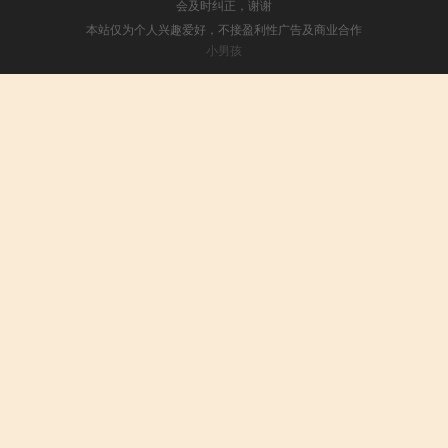
会及时纠正，谢谢
本站仅为个人兴趣爱好，不接盈利性广告及商业合作
小男孩