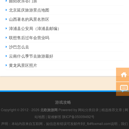
曲阳欢乐谷门票
北京延庆旅游景点地图
山西著名的风景名胜区
漳浦县公安局（漳浦县邮编）
联想售后过年会营业吗
沙巴怎么去
云南什么季节去旅游最好
黄龙风景区照片
游戏攻略
Copyright © 2012 - 2026
北欧旅游网
Powered by
网站分类目录
|
精选推荐文章
|
网
站地图
|
疑难解答
陕ICP备05009492号
声明：本站内容来自互联网，如信息有错误可发邮件到f_fb#foxmail.com说明，我们