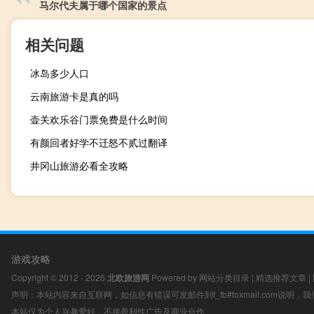
马尔代夫属于哪个国家的景点
相关问题
冰岛多少人口
云南旅游卡是真的吗
壶关欢乐谷门票免费是什么时间
有颜回者好学不迁怒不贰过翻译
井冈山旅游必看全攻略
游戏攻略
Copyright © 2012 - 2026
北欧旅游网
Powered by
网站分类目录
|
精选推荐文章
|
声明：本站内容来自互联网，如信息有错误可发邮件到f_fb#foxmail.com说明
本站仅为个人兴趣爱好，不接盈利性广告及商业合作