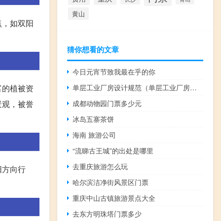
黄山
点，如双阳
猜你想看的文章
今日元宵节致我最在乎的你
富的植被资
单层工业厂房设计规范（单层工业厂房设计）
景观，被誉
成都动物园门票多少元
冰岛五寨茶饼
海南 旅游公司
“流睇古王城”的出处是哪里
去重庆旅游怎么玩
阳方向行
哈尔滨洁净街风景区门票
重庆中山古镇旅游景点大全
去东方明珠塔门票多少