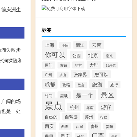
、德庆洲生
标签
上海
云南
丽江
中国
沿湖边散步
你可以
北京
公园
南京
冰洞探险和
大理
厦门
地方
古镇
如果你
张家界
您可以
广州
庐山
成都
旅游
攻略
旅行
故宫
景区
是一个
昆明
时间
有广阔的场
景点
游客
杭州
海南
场也是一处
自己的
自驾游
苏州
行程
西安
贵州
西湖
西藏
贵阳
门票
重庆
费用
长沙
青岛