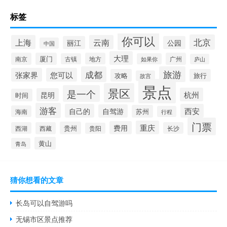
标签
你可以
北京
上海
云南
丽江
公园
中国
大理
南京
厦门
地方
广州
古镇
如果你
庐山
成都
旅游
张家界
您可以
攻略
旅行
故宫
景点
景区
是一个
杭州
昆明
时间
游客
自己的
西安
自驾游
苏州
海南
行程
门票
重庆
费用
贵州
西湖
西藏
长沙
贵阳
黄山
青岛
猜你想看的文章
长岛可以自驾游吗
无锡市区景点推荐