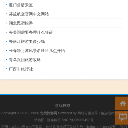
厦门曾厝景区
芬兰航空官网中文网站
湖北民宿旅游
去美国需要办理什么签证
去丽江旅游要多少钱
长春净月潭风景名胜区几点开始
青岛跟团旅游攻略
广西中旅行社
游戏攻略
Copyright © 2012 - 2026
北欧旅游网
Powered by
网站分类目录
|
精选推荐文章
|
网
站地图
|
疑难解答
陕ICP备05009492号
声明：本站内容来自互联网，如信息有错误可发邮件到f_fb#foxmail.com说明，我们