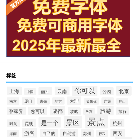
标签
你可以
北京
上海
云南
丽江
公园
中国
大理
南京
厦门
地方
广州
古镇
如果你
庐山
成都
旅游
张家界
您可以
攻略
旅行
故宫
景点
景区
是一个
杭州
昆明
时间
游客
自己的
西安
自驾游
苏州
海南
行程