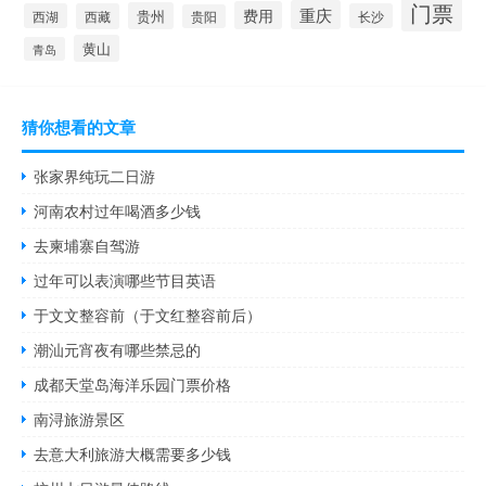
门票
重庆
费用
贵州
西湖
西藏
长沙
贵阳
黄山
青岛
猜你想看的文章
张家界纯玩二日游
河南农村过年喝酒多少钱
去柬埔寨自驾游
过年可以表演哪些节目英语
于文文整容前（于文红整容前后）
潮汕元宵夜有哪些禁忌的
成都天堂岛海洋乐园门票价格
南浔旅游景区
去意大利旅游大概需要多少钱