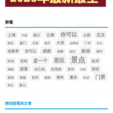
标签
你可以
北京
上海
云南
丽江
公园
中国
大理
南京
厦门
地方
广州
古镇
如果你
庐山
成都
旅游
张家界
您可以
攻略
旅行
故宫
景点
景区
是一个
杭州
昆明
时间
游客
自己的
西安
自驾游
苏州
海南
行程
门票
重庆
费用
贵州
西湖
西藏
长沙
贵阳
黄山
青岛
猜你想看的文章