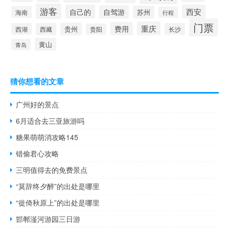
游客
自己的
西安
自驾游
苏州
海南
行程
门票
重庆
费用
贵州
西湖
西藏
长沙
贵阳
黄山
青岛
猜你想看的文章
广州好的景点
6月适合去三亚旅游吗
糖果萌萌消攻略145
错偷君心攻略
三明值得去的免费景点
“莫辞终夕醉”的出处是哪里
“徙倚秋原上”的出处是哪里
邯郸滏河游园三日游