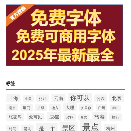
标签
你可以
北京
上海
云南
丽江
公园
中国
大理
南京
厦门
地方
广州
古镇
如果你
庐山
成都
旅游
张家界
您可以
攻略
旅行
故宫
景点
景区
是一个
杭州
昆明
时间