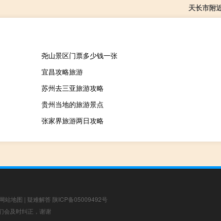
天长市附
尧山景区门票多少钱一张
宜昌攻略旅游
苏州去三亚旅游攻略
贵州当地的旅游景点
张家界旅游两日攻略
网站地图
|
疑难解答
陕ICP备05009492号
，我们会及时纠正，谢谢