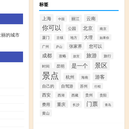
标签
上海
云南
丽江
中国
你可以
北京
公园
南京
壮丽的城市
大理
厦门
地方
古镇
如果你
张家界
您可以
广州
庐山
成都
旅游
攻略
旅行
故宫
景区
是一个
昆明
时间
景点
游客
杭州
海南
自己的
自驾游
苏州
行程
西安
贵州
西湖
西藏
贵阳
门票
重庆
费用
长沙
青岛
黄山