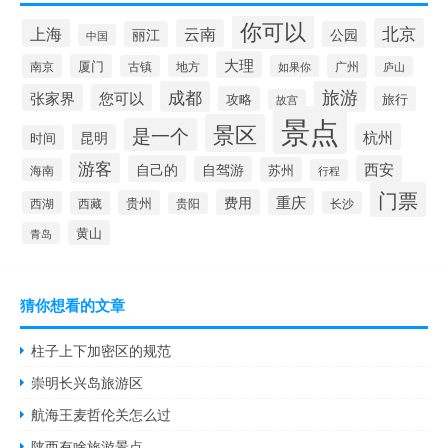
你可以
北京
上海
云南
丽江
公园
中国
大理
南京
厦门
地方
广州
古镇
如果你
庐山
成都
旅游
张家界
您可以
攻略
旅行
故宫
景点
景区
是一个
杭州
昆明
时间
游客
自己的
西安
自驾游
苏州
海南
行程
门票
重庆
费用
贵州
西湖
西藏
长沙
贵阳
黄山
青岛
猜你想看的文章
柱子上下加密区的规范
崇明长兴岛旅游区
航海王麦哲伦关怎么过
陕西有啥旅游景点