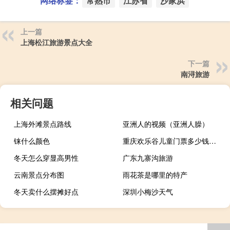
网络标签：
常熟市
江苏省
沙家浜
上一篇
上海松江旅游景点大全
下一篇
南浔旅游
相关问题
上海外滩景点路线
亚洲人的视频（亚洲人臊）
铼什么颜色
重庆欢乐谷儿童门票多少钱一张
冬天怎么穿显高男性
广东九寨沟旅游
云南景点分布图
雨花茶是哪里的特产
冬天卖什么摆摊好点
深圳小梅沙天气