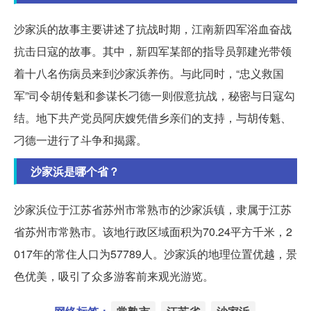
沙家浜的故事主要讲述了抗战时期，江南新四军浴血奋战
抗击日寇的故事。其中，新四军某部的指导员郭建光带领
着十八名伤病员来到沙家浜养伤。与此同时，“忠义救国
军”司令胡传魁和参谋长刁德一则假意抗战，秘密与日寇勾
结。地下共产党员阿庆嫂凭借乡亲们的支持，与胡传魁、
刁德一进行了斗争和揭露。
沙家浜是哪个省？
沙家浜位于江苏省苏州市常熟市的沙家浜镇，隶属于江苏
省苏州市常熟市。该地行政区域面积为70.24平方千米，2
017年的常住人口为57789人。沙家浜的地理位置优越，景
色优美，吸引了众多游客前来观光游览。