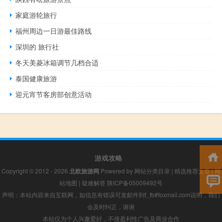
家庭游轮旅行
福州周边一日游最佳路线
深圳的 旅行社
冬天美菱冰箱调节几档合适
泰国健康旅游
迎元宵节客房部创意活动
游戏攻略
Copyright © 2012 - 2026
北欧旅游网
Powered by
网站分类目录
|
精选推荐文章
|
网
站地图
|
疑难解答
陕ICP备05009492号
声明：本站内容来自互联网，如信息有错误可发邮件到f_fb#foxmail.com说明，我们
会及时纠正，谢谢
本站仅为个人兴趣爱好，不接盈利性广告及商业合作