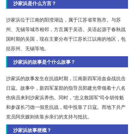
沙家浜是什么方言？
沙家浜位于江南的阳澄湖边，属于江苏省常熟市。与苏
州、无锡等城市相邻，方言属于吴语。吴语起源于春秋战
国时期的吴国，现在主要分布于江苏长江以南的地区，包
括苏州、无锡等地。
沙家浜的故事是个什么故事？
沙家浜的故事发生在抗战时期，江南新四军浴血奋战抗击
日寇。故事中，新四军某部的指导员郭建光带领着十八名
伤病员来到沙家浜养伤。同时，“忠义救国军”司令胡传魁
和参谋长刁德一假意抗战，暗中投靠了日寇。而地下共产
党员阿庆嫂则依靠乡亲们的支持与抵抗。
沙家浜故事梗概？