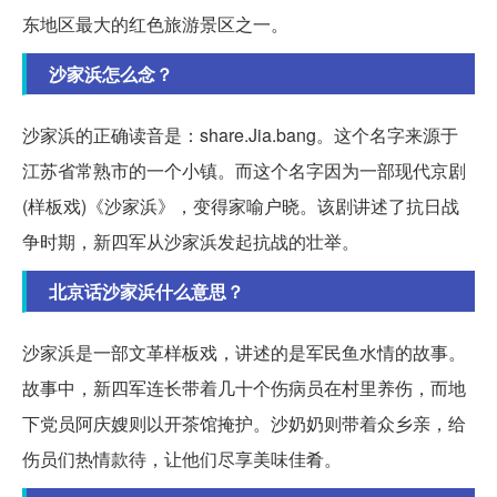
东地区最大的红色旅游景区之一。
沙家浜怎么念？
沙家浜的正确读音是：share.Jia.bang。这个名字来源于
江苏省常熟市的一个小镇。而这个名字因为一部现代京剧
(样板戏)《沙家浜》，变得家喻户晓。该剧讲述了抗日战
争时期，新四军从沙家浜发起抗战的壮举。
北京话沙家浜什么意思？
沙家浜是一部文革样板戏，讲述的是军民鱼水情的故事。
故事中，新四军连长带着几十个伤病员在村里养伤，而地
下党员阿庆嫂则以开茶馆掩护。沙奶奶则带着众乡亲，给
伤员们热情款待，让他们尽享美味佳肴。