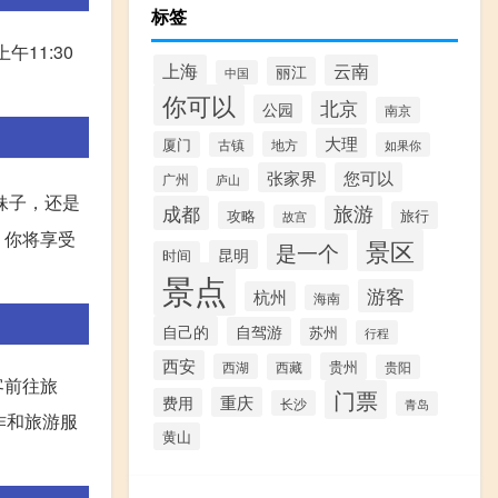
标签
11:30
上海
云南
丽江
中国
你可以
北京
公园
南京
大理
厦门
地方
古镇
如果你
张家界
您可以
广州
庐山
妹子，还是
成都
旅游
攻略
旅行
故宫
，你将享受
景区
是一个
昆明
时间
景点
游客
杭州
海南
自己的
自驾游
苏州
行程
西安
贵州
西湖
西藏
贵阳
客前往旅
门票
重庆
费用
长沙
青岛
作和旅游服
黄山