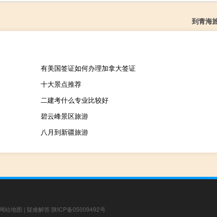
到青海
有美国签证如何办理加拿大签证
十大景点推荐
二建考什么专业比较好
碧云峰景区旅游
八月到新疆旅游
网站地图
|
疑难解答
陕ICP备05009492号