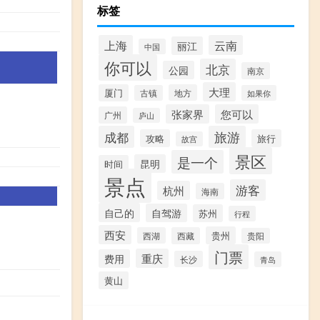
标签
上海
云南
丽江
中国
你可以
北京
公园
南京
大理
厦门
地方
古镇
如果你
张家界
您可以
广州
庐山
成都
旅游
攻略
旅行
故宫
景区
是一个
昆明
时间
景点
游客
杭州
海南
自己的
自驾游
苏州
行程
西安
贵州
西湖
西藏
贵阳
门票
重庆
费用
长沙
青岛
黄山