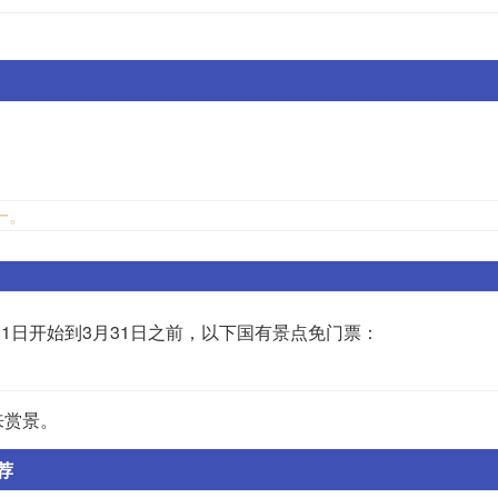
一。
月1日开始到3月31日之前，以下国有景点免门票：
来赏景。
荐