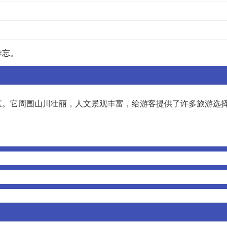
难忘。
区。它周围山川壮丽，人文景观丰富，给游客提供了许多旅游选
。
。