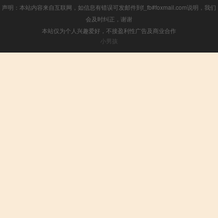
声明：本站内容来自互联网，如信息有错误可发邮件到f_fb#foxmail.com说明，我们
会及时纠正，谢谢
本站仅为个人兴趣爱好，不接盈利性广告及商业合作
小男孩