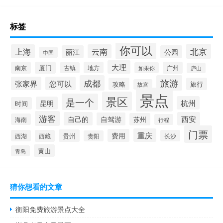
标签
你可以
北京
上海
云南
丽江
公园
中国
大理
南京
厦门
地方
广州
古镇
如果你
庐山
成都
旅游
张家界
您可以
攻略
旅行
故宫
景点
景区
是一个
杭州
昆明
时间
游客
自己的
西安
自驾游
苏州
海南
行程
门票
重庆
费用
贵州
西湖
西藏
长沙
贵阳
黄山
青岛
猜你想看的文章
衡阳免费旅游景点大全