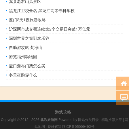
嵩县老君山风景区
黑龙江卫校全名 黑龙江高等专科学校
厦门2天1夜旅游攻略
沪深两市成交额连续第2个交易日突破1万亿元
深圳世界之窗到欢乐谷
自助游攻略 梵净山
游览福州动物园
壶口瀑布门票怎么买
冬天夜跑穿什么
游戏攻略
Copyright © 2012 - 2026
北欧旅游网
Powered by
网站分类目录
|
精选推荐文章
|
网
站地图
|
疑难解答
陕ICP备05009492号