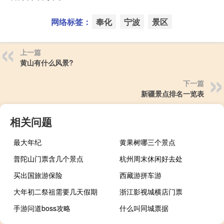
网络标签：
奉化
宁波
景区
上一篇
黄山有什么风景?
下一篇
新疆景点排名一览表
相关问题
最大年纪
黄果树哪三个景点
普陀山门票含几个景点
杭州周末休闲好去处
买出国旅游保险
西藏游拼车游
大年初二祭祖需要几天假期
浙江影视城横店门票
手游问道boss攻略
什么叫同城票据