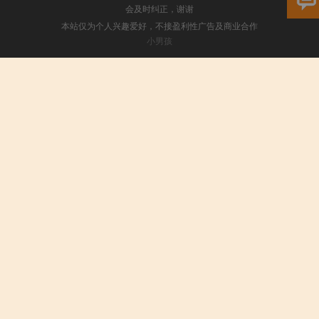
会及时纠正，谢谢
本站仅为个人兴趣爱好，不接盈利性广告及商业合作
小男孩