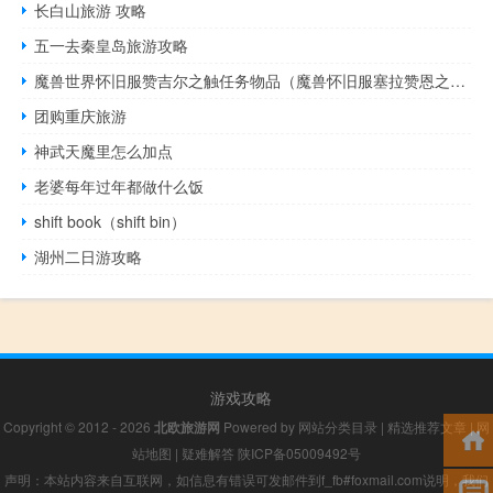
长白山旅游 攻略
五一去秦皇岛旅游攻略
魔兽世界怀旧服赞吉尔之触任务物品（魔兽怀旧服塞拉赞恩之触什么属性）
团购重庆旅游
神武天魔里怎么加点
老婆每年过年都做什么饭
shift book（shift bin）
湖州二日游攻略
游戏攻略
Copyright © 2012 - 2026
北欧旅游网
Powered by
网站分类目录
|
精选推荐文章
|
网
站地图
|
疑难解答
陕ICP备05009492号
声明：本站内容来自互联网，如信息有错误可发邮件到f_fb#foxmail.com说明，我们