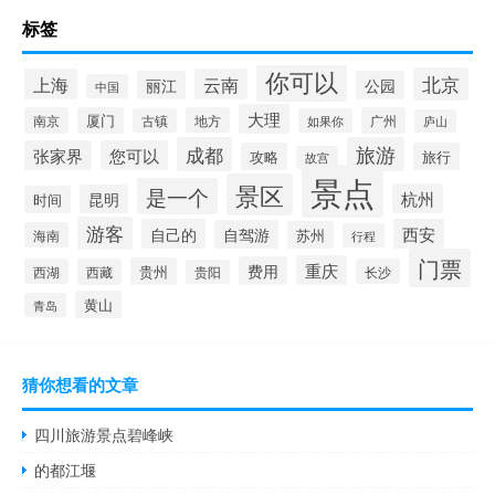
标签
你可以
北京
上海
云南
丽江
公园
中国
大理
南京
厦门
地方
广州
古镇
如果你
庐山
成都
旅游
张家界
您可以
攻略
旅行
故宫
景点
景区
是一个
杭州
昆明
时间
游客
自己的
西安
自驾游
苏州
海南
行程
门票
重庆
费用
贵州
西湖
西藏
长沙
贵阳
黄山
青岛
猜你想看的文章
四川旅游景点碧峰峡
的都江堰