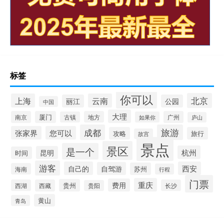
标签
你可以
北京
上海
云南
丽江
公园
中国
大理
南京
厦门
地方
广州
古镇
如果你
庐山
成都
旅游
张家界
您可以
攻略
旅行
故宫
景点
景区
是一个
杭州
昆明
时间
游客
自己的
西安
自驾游
苏州
海南
行程
门票
重庆
费用
贵州
西湖
西藏
长沙
贵阳
黄山
青岛