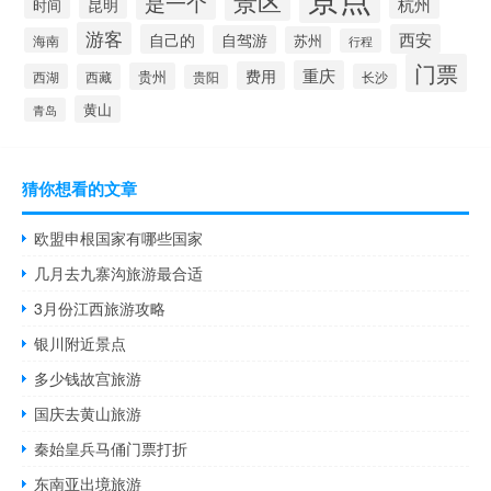
景区
是一个
杭州
昆明
时间
游客
自己的
西安
自驾游
苏州
海南
行程
门票
重庆
费用
贵州
西湖
西藏
长沙
贵阳
黄山
青岛
猜你想看的文章
欧盟申根国家有哪些国家
几月去九寨沟旅游最合适
3月份江西旅游攻略
银川附近景点
多少钱故宫旅游
国庆去黄山旅游
秦始皇兵马俑门票打折
东南亚出境旅游