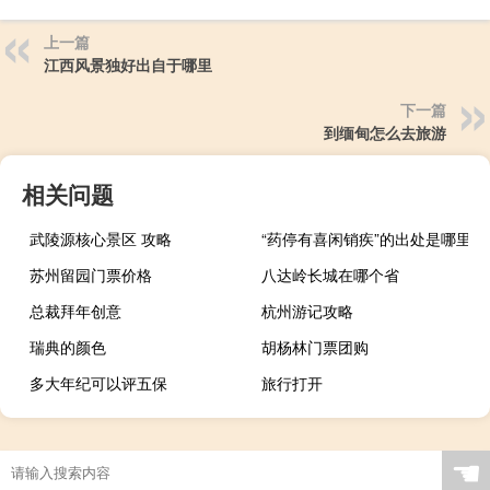
上一篇
江西风景独好出自于哪里
下一篇
到缅甸怎么去旅游
相关问题
武陵源核心景区 攻略
“药停有喜闲销疾”的出处是哪里
苏州留园门票价格
八达岭长城在哪个省
总裁拜年创意
杭州游记攻略
瑞典的颜色
胡杨林门票团购
多大年纪可以评五保
旅行打开
☚