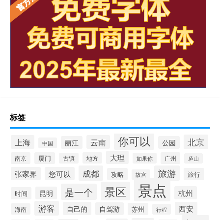
标签
你可以
北京
上海
云南
丽江
公园
中国
大理
南京
厦门
地方
广州
古镇
如果你
庐山
成都
旅游
张家界
您可以
攻略
旅行
故宫
景点
景区
是一个
杭州
昆明
时间
游客
自己的
西安
自驾游
苏州
海南
行程