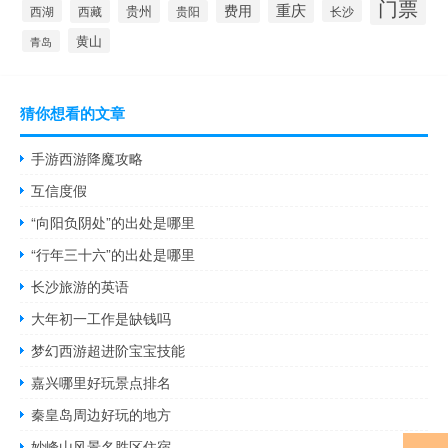
门票
重庆
费用
贵州
西湖
西藏
长沙
贵阳
黄山
青岛
猜你想看的文章
手游西游降魔攻略
互信度假
“向阳负阴处”的出处是哪里
“行年三十六”的出处是哪里
长沙旅游的英语
大年初一工作是缺钱吗
梦幻西游超进阶宝宝技能
嘉兴哪里好玩景点排名
秦皇岛周边好玩的地方
妙峰山风景名胜区住宿