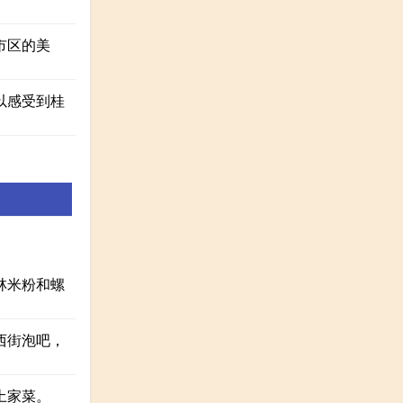
市区的美
以感受到桂
林米粉和螺
西街泡吧，
土家菜。