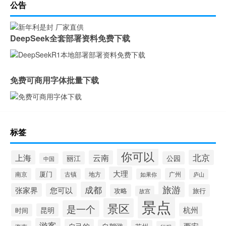
公告
DeepSeek全套部署资料免费下载
免费可商用字体批量下载
标签
你可以
北京
上海
云南
丽江
公园
中国
大理
南京
厦门
地方
广州
古镇
如果你
庐山
成都
旅游
张家界
您可以
攻略
旅行
故宫
景点
景区
是一个
杭州
昆明
时间
游客
自己的
西安