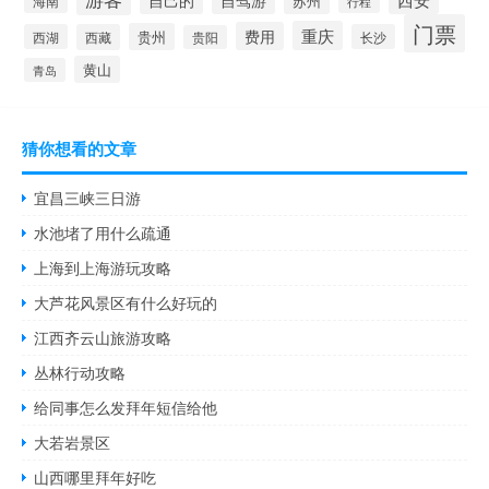
自驾游
苏州
海南
行程
门票
重庆
费用
贵州
西湖
西藏
长沙
贵阳
黄山
青岛
猜你想看的文章
宜昌三峡三日游
水池堵了用什么疏通
上海到上海游玩攻略
大芦花风景区有什么好玩的
江西齐云山旅游攻略
丛林行动攻略
给同事怎么发拜年短信给他
大若岩景区
山西哪里拜年好吃