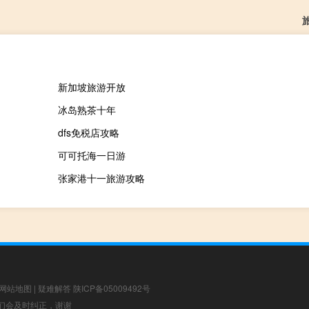
新加坡旅游开放
冰岛熟茶十年
dfs免税店攻略
可可托海一日游
张家港十一旅游攻略
网站地图
|
疑难解答
陕ICP备05009492号
，我们会及时纠正，谢谢