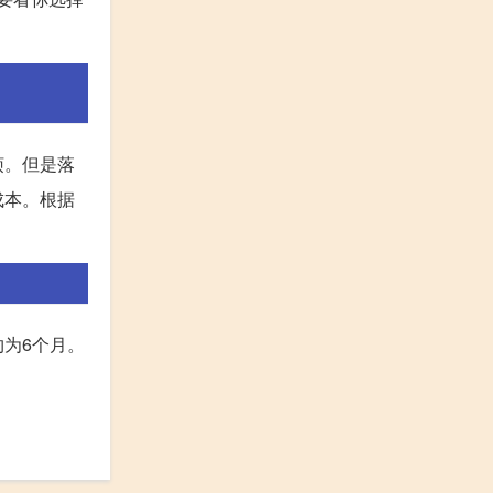
烦。但是落
成本。根据
为6个月。