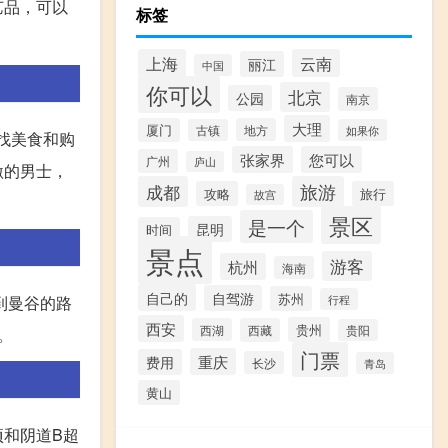
艺品，可以
标签
上海
云南
丽江
中国
你可以
北京
公园
南京
大理
厦门
地方
古镇
如果你
找美食和购
张家界
您可以
广州
庐山
激的男士，
成都
旅游
攻略
旅行
故宫
景区
是一个
昆明
时间
景点
游客
杭州
海南
自己的
自驾游
苏州
到曼谷的路
行程
西安
贵州
西湖
西藏
贵阳
。
门票
重庆
费用
长沙
青岛
黄山
和阴道B超