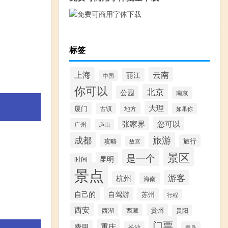
标签
上海
云南
丽江
中国
你可以
北京
公园
南京
大理
厦门
地方
古镇
如果你
张家界
您可以
广州
庐山
成都
旅游
攻略
旅行
故宫
景区
是一个
昆明
时间
景点
游客
杭州
海南
自己的
自驾游
苏州
行程
西安
贵州
西湖
西藏
贵阳
门票
重庆
费用
长沙
青岛