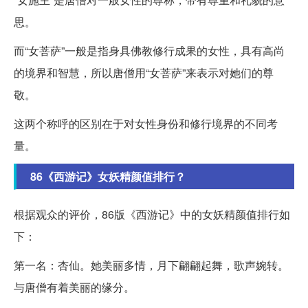
思。
而“女菩萨”一般是指身具佛教修行成果的女性，具有高尚
的境界和智慧，所以唐僧用“女菩萨”来表示对她们的尊
敬。
这两个称呼的区别在于对女性身份和修行境界的不同考
量。
86《西游记》女妖精颜值排行？
根据观众的评价，86版《西游记》中的女妖精颜值排行如
下：
第一名：杏仙。她美丽多情，月下翩翩起舞，歌声婉转。
与唐僧有着美丽的缘分。