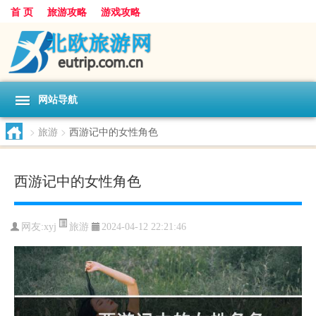
首 页
旅游攻略
游戏攻略
网站导航
>
旅游
>
西游记中的女性角色
西游记中的女性角色
旅游
网友:
xyj
2024-04-12 22:21:46