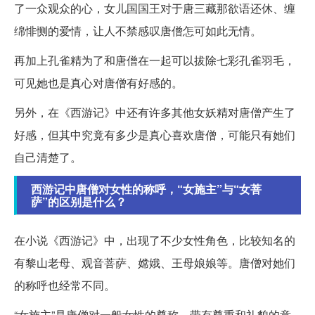
了一众观众的心，女儿国国王对于唐三藏那欲语还休、缠
绵悱恻的爱情，让人不禁感叹唐僧怎可如此无情。
再加上孔雀精为了和唐僧在一起可以拔除七彩孔雀羽毛，
可见她也是真心对唐僧有好感的。
另外，在《西游记》中还有许多其他女妖精对唐僧产生了
好感，但其中究竟有多少是真心喜欢唐僧，可能只有她们
自己清楚了。
西游记中唐僧对女性的称呼，“女施主”与“女菩
萨”的区别是什么？
在小说《西游记》中，出现了不少女性角色，比较知名的
有黎山老母、观音菩萨、嫦娥、王母娘娘等。唐僧对她们
的称呼也经常不同。
“女施主”是唐僧对一般女性的尊称，带有尊重和礼貌的意