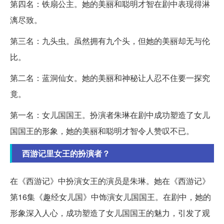
第四名：铁扇公主。她的美丽和聪明才智在剧中表现得淋
漓尽致。
第三名：九头虫。虽然拥有九个头，但她的美丽却无与伦
比。
第二名：蓝洞仙女。她的美丽和神秘让人忍不住要一探究
竟。
第一名：女儿国国王。扮演者朱琳在剧中成功塑造了女儿
国国王的形象，她的美丽和聪明才智令人赞叹不已。
西游记里女王的扮演者？
在《西游记》中扮演女王的演员是朱琳。她在《西游记》
第16集《趣经女儿国》中饰演女儿国国王。在剧中，她的
形象深入人心，成功塑造了女儿国国王的魅力，引发了观