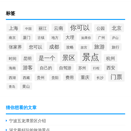
标签
你可以
北京
上海
云南
丽江
公园
中国
大理
南京
厦门
地方
广州
古镇
如果你
庐山
成都
旅游
张家界
您可以
攻略
旅行
故宫
景点
景区
是一个
杭州
昆明
时间
游客
自己的
西安
自驾游
苏州
海南
行程
门票
重庆
费用
贵州
西湖
西藏
长沙
贵阳
黄山
青岛
猜你想看的文章
宁波五龙潭景区介绍
河北最好玩的旅游景点