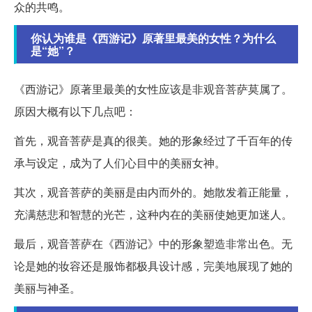
众的共鸣。
你认为谁是《西游记》原著里最美的女性？为什么
是“她”？
《西游记》原著里最美的女性应该是非观音菩萨莫属了。
原因大概有以下几点吧：
首先，观音菩萨是真的很美。她的形象经过了千百年的传
承与设定，成为了人们心目中的美丽女神。
其次，观音菩萨的美丽是由内而外的。她散发着正能量，
充满慈悲和智慧的光芒，这种内在的美丽使她更加迷人。
最后，观音菩萨在《西游记》中的形象塑造非常出色。无
论是她的妆容还是服饰都极具设计感，完美地展现了她的
美丽与神圣。