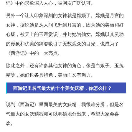
记》中的形象深入人心，被网友广泛认可。
另外一个让人印象深刻的女神就是嫦娥了。嫦娥是月宫的
女神，据说她是从人间飞升到月宫的，因为她的美丽和好
心肠，被天上的玉帝赏识，并封她为仙女。嫦娥以其灵动
的形象和优美的舞姿吸引了无数观众的目光，也成为了
《西游记》中的一大亮点。
除此之外，还有许多其他女神的角色，像是白娘子、玉兔
精等，她们也各具特色，美丽而又有魅力。
西游记里名气最大的十个美女妖精，你怎么排？
说到《西游记》里面最美的女妖精，我很难分辨，但是名
气最大的女妖精我却可以明确地分出来，希望大家会喜
欢。