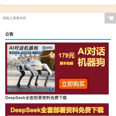
☚
公告
DeepSeek全套部署资料免费下载