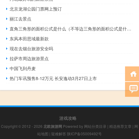
北京龙湖公园门票网上预订
丽江去景点
直角三角形的面积公式是什么（不等边三角形的面积公式是什么）
东风本田思域最新款
现在去烟台旅游安全吗
拉萨市周边旅游景点
中国飞到丹麦
热门车讯预售8-12万元 长安逸动3月27日上市
游戏攻略
Copyright © 2012 - 2026
北欧旅游网
Powered by
网站分类目录
|
精选推荐文章
|
网
站地图
|
疑难解答
陕ICP备05009492号