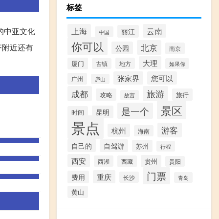
标签
的中亚文化
上海
云南
丽江
中国
你可以
齐附近还有
北京
公园
南京
大理
厦门
地方
古镇
如果你
张家界
您可以
广州
庐山
成都
旅游
攻略
旅行
故宫
景区
是一个
昆明
时间
景点
游客
杭州
海南
自己的
自驾游
苏州
行程
西安
贵州
西湖
西藏
贵阳
门票
重庆
费用
长沙
青岛
黄山