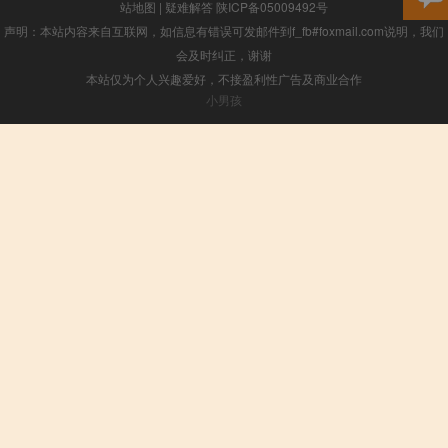
站地图
|
疑难解答
陕ICP备05009492号
声明：本站内容来自互联网，如信息有错误可发邮件到f_fb#foxmail.com说明，我们
会及时纠正，谢谢
本站仅为个人兴趣爱好，不接盈利性广告及商业合作
小男孩