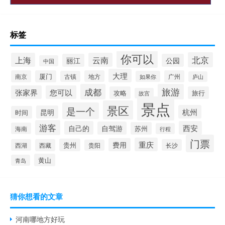
标签
你可以
北京
上海
云南
丽江
公园
中国
大理
南京
厦门
地方
广州
古镇
如果你
庐山
成都
旅游
张家界
您可以
攻略
旅行
故宫
景点
景区
是一个
杭州
昆明
时间
游客
自己的
西安
自驾游
苏州
海南
行程
门票
重庆
费用
贵州
西湖
西藏
长沙
贵阳
黄山
青岛
猜你想看的文章
河南哪地方好玩