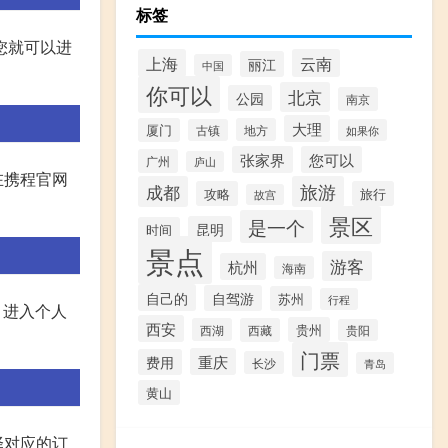
标签
您就可以进
上海
云南
丽江
中国
你可以
北京
公园
南京
大理
厦门
地方
古镇
如果你
张家界
您可以
广州
庐山
在携程官网
成都
旅游
攻略
旅行
故宫
景区
是一个
昆明
时间
景点
游客
杭州
海南
自己的
自驾游
苏州
行程
，进入个人
西安
贵州
西湖
西藏
贵阳
门票
重庆
费用
长沙
青岛
黄山
择对应的订