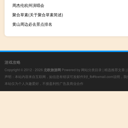
周杰伦杭州演唱会
聚合草素(关于聚合草素简述)
黄山周边必去景点排名
游戏攻略
Copyright © 2012 - 2026
北欧旅游网
Powered by
网站分类目录
|
精选推荐文章
|
声明：本站内容来自互联网，如信息有错误可发邮件到f_fb#foxmail.com说明
本站仅为个人兴趣爱好，不接盈利性广告及商业合作