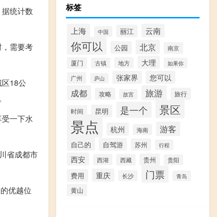
标签
。据统计数
上海
云南
丽江
中国
你可以
时，需要考
北京
公园
南京
大理
厦门
地方
古镇
如果你
张家界
您可以
广州
庐山
区18公
成都
旅游
攻略
旅行
故宫
。
景区
是一个
昆明
时间
享受一下水
景点
游客
杭州
海南
自己的
自驾游
苏州
行程
川省成都市
西安
贵州
西湖
西藏
贵阳
门票
重庆
费用
长沙
青岛
米的优越位
黄山