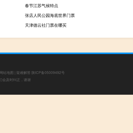
春节江苏气候特点
张店人民公园海底世界门票
天津德云社门票在哪买
网站地图
|
疑难解答
陕ICP备05009492号
，我们会及时纠正，谢谢