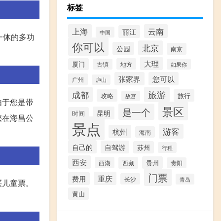
标签
上海
云南
丽江
中国
一体的多功
你可以
北京
公园
南京
大理
厦门
地方
古镇
如果你
张家界
您可以
广州
庐山
成都
旅游
攻略
旅行
故宫
由于您是带
景区
是一个
昆明
时间
您在海昌公
景点
游客
杭州
海南
自己的
自驾游
苏州
行程
西安
贵州
西湖
西藏
贵阳
门票
重庆
费用
长沙
青岛
买儿童票。
黄山