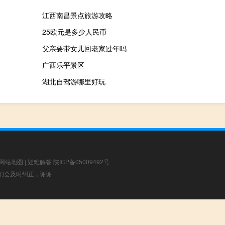
江西南昌景点旅游攻略
25欧元是多少人民币
父亲要带女儿回老家过年吗
广西乐平景区
湖北自驾游哪里好玩
网站地图
|
疑难解答
陕ICP备05009492号
，我们会及时纠正，谢谢