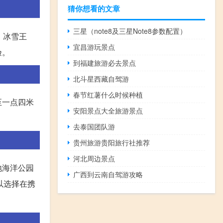
猜你想看的文章
三星（note8及三星Note8参数配置）
、冰雪王
宜昌游玩景点
验。
到福建旅游必去景点
北斗星西藏自驾游
春节红薯什么时候种植
至一点四米
安阳景点大全旅游景点
去泰国团队游
贵州旅游贵阳旅行社推荐
河北周边景点
地海洋公园
广西到云南自驾游攻略
以选择在携