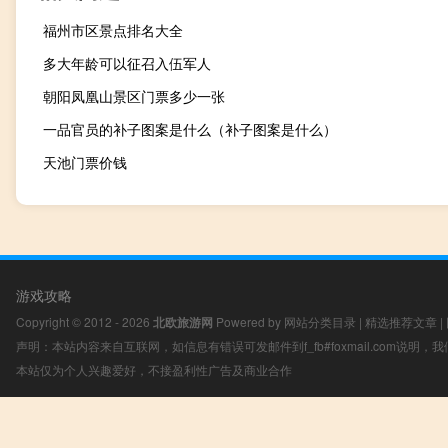
福州市区景点排名大全
多大年龄可以征召入伍军人
朝阳凤凰山景区门票多少一张
一品官员的补子图案是什么（补子图案是什么）
天池门票价钱
游戏攻略
Copyright © 2012 - 2026
北欧旅游网
Powered by
网站分类目录
|
精选推荐文章
|
声明：本站内容来自互联网，如信息有错误可发邮件到f_fb#foxmail.com说明
本站仅为个人兴趣爱好，不接盈利性广告及商业合作