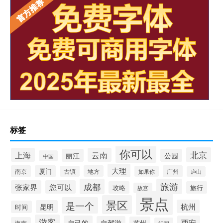
标签
你可以
北京
上海
云南
丽江
公园
中国
大理
南京
厦门
地方
广州
古镇
如果你
庐山
成都
旅游
张家界
您可以
攻略
旅行
故宫
景点
景区
是一个
杭州
昆明
时间
游客
自己的
西安
自驾游
苏州
海南