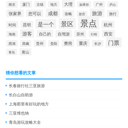
大理
南京
厦门
地方
广州
古镇
如果你
庐山
成都
旅游
张家界
您可以
攻略
旅行
故宫
景点
景区
是一个
杭州
昆明
时间
游客
自己的
西安
自驾游
苏州
海南
行程
门票
重庆
费用
贵州
西湖
西藏
长沙
贵阳
黄山
青岛
猜你想看的文章
长春旅行社三亚旅游
长白山自助游
上海那里有好玩的地方
三亚维也纳
青岛游玩攻略大全