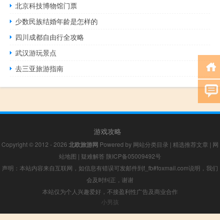
北京科技博物馆门票
少数民族结婚年龄是怎样的
四川成都自由行全攻略
武汉游玩景点
去三亚旅游指南
游戏攻略
Copyright © 2012 - 2026
北欧旅游网
Powered by
网站分类目录
|
精选推荐文章
|
网
站地图
|
疑难解答
陕ICP备05009492号
声明：本站内容来自互联网，如信息有错误可发邮件到f_fb#foxmail.com说明，我们
会及时纠正，谢谢
本站仅为个人兴趣爱好，不接盈利性广告及商业合作
小男孩