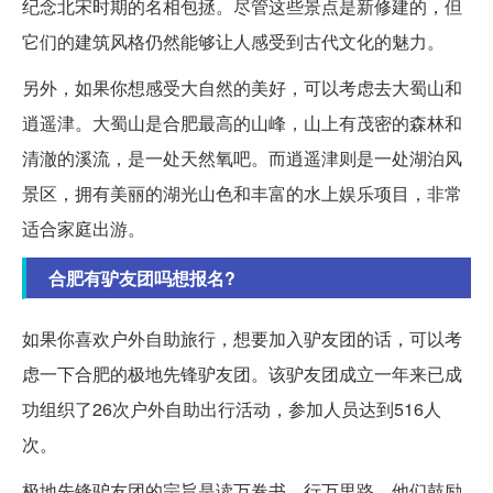
纪念北宋时期的名相包拯。尽管这些景点是新修建的，但
它们的建筑风格仍然能够让人感受到古代文化的魅力。
另外，如果你想感受大自然的美好，可以考虑去大蜀山和
逍遥津。大蜀山是合肥最高的山峰，山上有茂密的森林和
清澈的溪流，是一处天然氧吧。而逍遥津则是一处湖泊风
景区，拥有美丽的湖光山色和丰富的水上娱乐项目，非常
适合家庭出游。
合肥有驴友团吗想报名?
如果你喜欢户外自助旅行，想要加入驴友团的话，可以考
虑一下合肥的极地先锋驴友团。该驴友团成立一年来已成
功组织了26次户外自助出行活动，参加人员达到516人
次。
极地先锋驴友团的宗旨是读万卷书，行万里路。他们鼓励