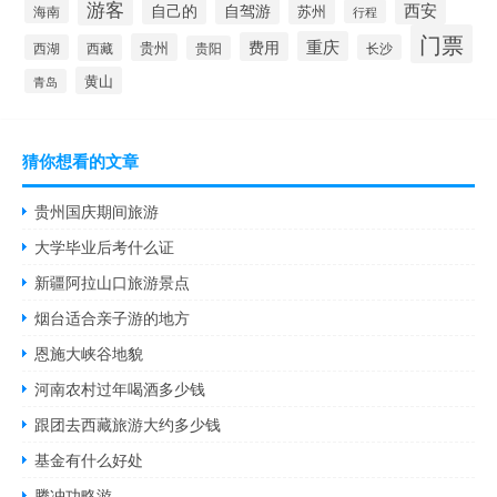
游客
自己的
西安
自驾游
苏州
海南
行程
门票
重庆
费用
贵州
西湖
西藏
长沙
贵阳
黄山
青岛
猜你想看的文章
贵州国庆期间旅游
大学毕业后考什么证
新疆阿拉山口旅游景点
烟台适合亲子游的地方
恩施大峡谷地貌
河南农村过年喝酒多少钱
跟团去西藏旅游大约多少钱
基金有什么好处
腾冲功略游