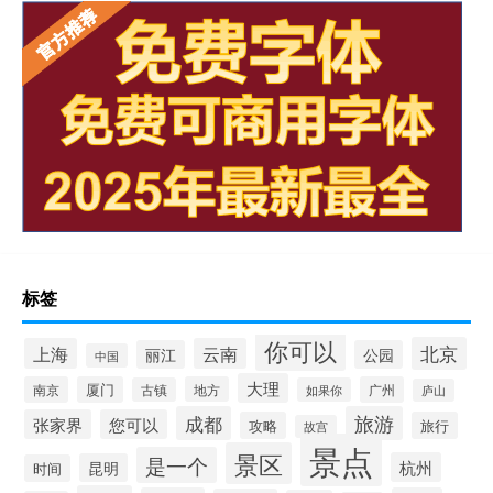
标签
你可以
北京
上海
云南
丽江
公园
中国
大理
南京
厦门
地方
广州
古镇
如果你
庐山
成都
旅游
张家界
您可以
攻略
旅行
故宫
景点
景区
是一个
杭州
昆明
时间