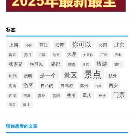
标签
你可以
北京
上海
云南
丽江
公园
中国
大理
南京
厦门
地方
广州
古镇
如果你
庐山
成都
旅游
张家界
您可以
攻略
旅行
故宫
景点
景区
是一个
杭州
昆明
时间
游客
自己的
西安
自驾游
苏州
海南
行程
门票
重庆
费用
贵州
西湖
西藏
长沙
贵阳
黄山
青岛
猜你想看的文章