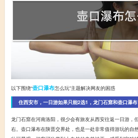
壶口
瀑布
以下围绕“
怎么玩”主题解决网友的困惑
住西安市，一日游如果只能2选1，龙门石窟和壶口瀑布，
龙门石窟在河南洛阳，很少会有旅友从西安往返一日游，但
右。壶口瀑布在陕晋交界处，也是一处非常值得游玩的自然