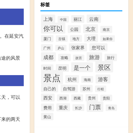
标签
上海
云南
丽江
中国
你可以
北京
公园
南京
站。在延安汽
大理
厦门
地方
古镇
如果你
张家界
您可以
广州
庐山
成都
旅游
沿途的风景
攻略
旅行
故宫
景区
是一个
昆明
时间
景点
游客
杭州
海南
自己的
自驾游
苏州
行程
二天，可以
西安
贵州
西湖
西藏
贵阳
门票
重庆
费用
长沙
青岛
黄山
下来的两天