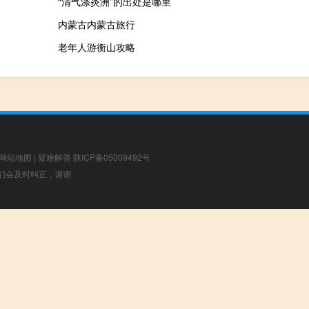
“清气涤炎洲”的出处是哪里
内蒙古内蒙古旅行
老年人游衡山攻略
网站地图
|
疑难解答
陕ICP备05009492号
，我们会及时纠正，谢谢