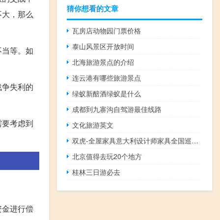
猜你想看的文章
不大，那么
瓦房店动物园门票价格
泰山风景区开放时间
不当等。如
北海旅游景点的介绍
连云港有哪些旅游景点
战争失利的
绿蚁新醅酒绿蚁是什么
成都到九寨沟自驾游最佳线路
需要考虑到
文化旅游英文
双虎-全屋家具意大利设计师家具全国巡展火爆来袭
北京值得去玩20个地方
桂林三日游必去
资金进行偿