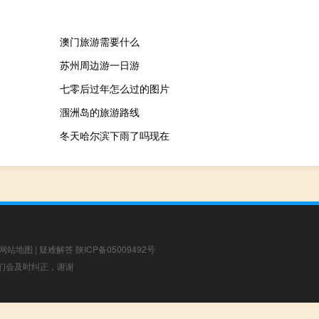
澳门旅游需要什么
苏州周边游一日游
七零后过年怎么过的图片
涠洲岛的旅游路线
冬天哈尔滨下雨了吗现在
网站地图
|
疑难解答
陕ICP备05009492号
，我们会及时纠正，谢谢