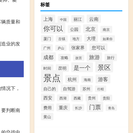
标签
上海
云南
丽江
中国
车辆质量和
你可以
北京
公园
南京
大理
厦门
地方
古镇
如果你
制造业的发
张家界
您可以
广州
庐山
成都
旅游
攻略
旅行
故宫
景区
是一个
昆明
时间
景点
游客
杭州
海南
的情况下，
自己的
自驾游
苏州
行程
西安
贵州
西湖
西藏
贵阳
门票
重庆
费用
长沙
青岛
，要判断南
黄山
队的交战中