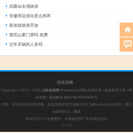
武隆仙女湖旅游
安徽周边游玩景点推荐
新加坡旅游开放
普陀山要门票吗 免费
过年买锅的人多吗
游戏攻略
Copyright © 2012 - 2026
北欧旅游网
Powered by
网站分类目录
|
精选推荐文章
|
网
站地图
|
疑难解答
陕ICP备05009492号
声明：本站内容来自互联网，如信息有错误可发邮件到f_fb#foxmail.com说明，我们
会及时纠正，谢谢
本站仅为个人兴趣爱好，不接盈利性广告及商业合作
小男孩