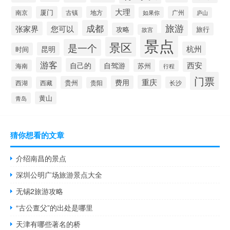
大理
南京
厦门
地方
广州
古镇
如果你
庐山
成都
旅游
张家界
您可以
攻略
旅行
故宫
景点
景区
是一个
杭州
昆明
时间
游客
自己的
西安
自驾游
苏州
海南
行程
门票
重庆
费用
贵州
西湖
西藏
长沙
贵阳
黄山
青岛
猜你想看的文章
介绍南昌的景点
深圳公明广场旅游景点大全
无锡2旅游攻略
“古公亶父”的出处是哪里
天津有哪些著名的桥