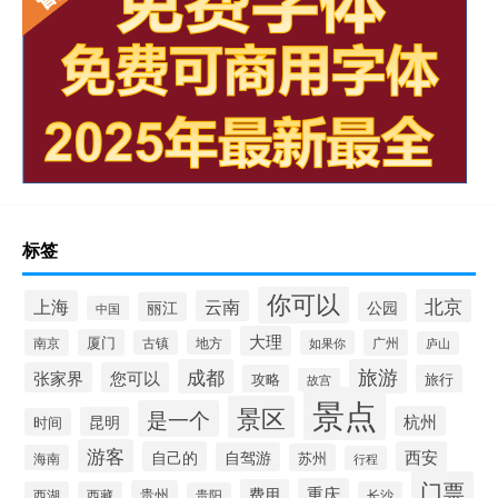
标签
你可以
北京
上海
云南
丽江
公园
中国
大理
南京
厦门
地方
广州
古镇
如果你
庐山
成都
旅游
张家界
您可以
攻略
旅行
故宫
景点
景区
是一个
杭州
昆明
时间
游客
自己的
西安
自驾游
苏州
海南
行程
门票
重庆
费用
贵州
西湖
西藏
长沙
贵阳